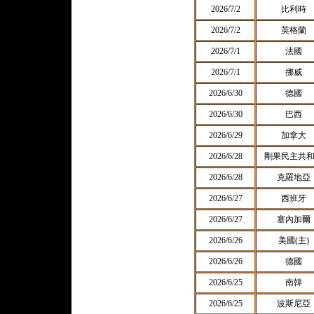
2026/7/2
比利時
2026/7/2
英格蘭
2026/7/1
法國
2026/7/1
挪威
2026/6/30
德國
2026/6/30
巴西
2026/6/29
加拿大
2026/6/28
剛果民主共
2026/6/28
克羅地亞
2026/6/27
西班牙
2026/6/27
塞內加爾
2026/6/26
美國(主)
2026/6/26
德國
2026/6/25
南韓
2026/6/25
波斯尼亞