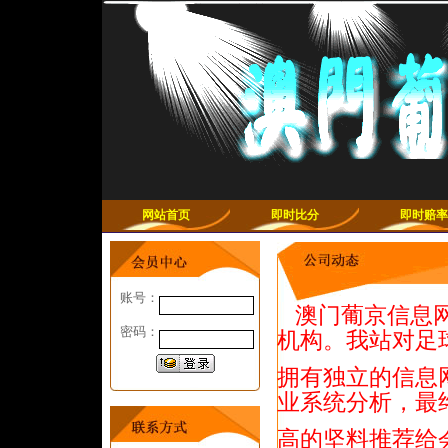
网站首页
即时比分
即时赔率
账号：
澳门葡京信息
密码：
机构。我站对足
拥有独立的信息
业系统分析，最
高的坚料推荐给