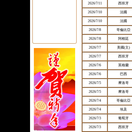
2026/7/11
西班牙
2026/7/10
法國
2026/7/10
法國
2026/7/8
哥倫比亞
2026/7/8
阿根廷
2026/7/7
美國(主)
2026/7/7
西班牙
2026/7/6
英格蘭
2026/7/6
巴西
2026/7/5
摩洛哥
2026/7/5
摩洛哥
2026/7/4
哥倫比亞
2026/7/4
埃及
2026/7/3
葡萄牙
2026/7/3
西班牙